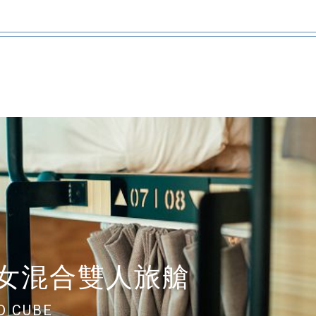
.女混合雙人旅艙
D CUBE