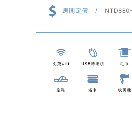
房間定價
/
NTD880
免費wifi
USB轉接頭
毛巾
拖鞋
浴巾
吹風機