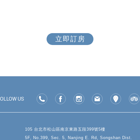
立即訂房
FOLLOW US
105 台北市松山區南京東路五段399號5樓
5F, No.399, Sec. 5, Nanjing E. Rd, Songshan Dist.