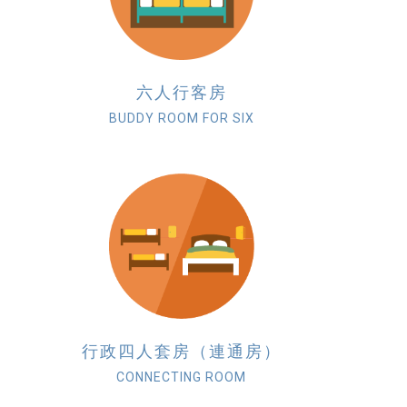
六人行客房
BUDDY ROOM FOR SIX
行政四人套房（連通房）
CONNECTING ROOM