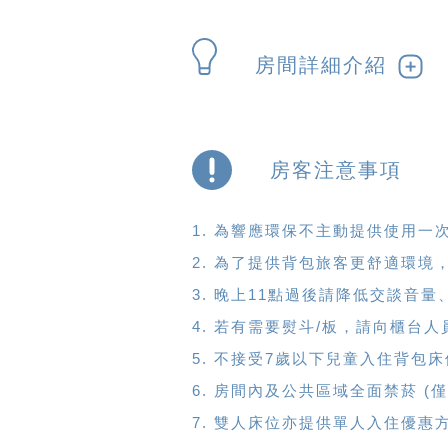
房間詳細介紹
房客注意事項
1. 為響應環保不主動提供使用一
2. 為了提供背包旅客更舒適環境
3. 晚上11點過後請降低交談音
4. 若有需要熨斗/板，請向櫃台
5. 不接受7歲以下兒童入住背包
6. 房間內及公共區域全面禁菸 (
7. 雙人床位亦提供單人入住優