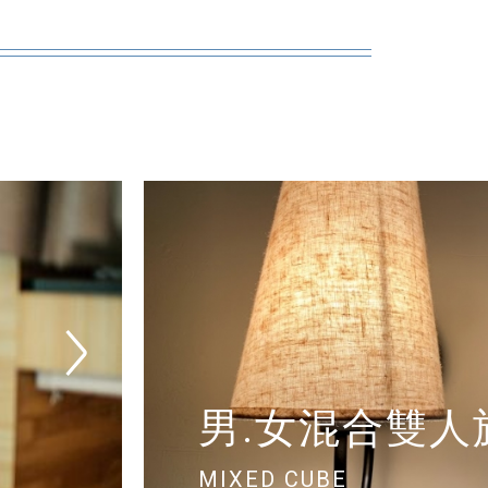
男.女混合雙人
MIXED CUBE